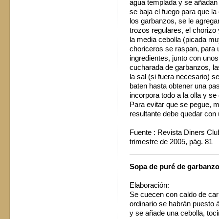
agua templada y se añadan 
se baja el fuego para que l
los garbanzos, se le agrega
trozos regulares, el chorizo
la media cebolla (picada muy
choriceros se raspan, para u
ingredientes, junto con uno
cucharada de garbanzos, la
la sal (si fuera necesario) s
baten hasta obtener una past
incorpora todo a la olla y 
Para evitar que se pegue, mo
resultante debe quedar co
Fuente : Revista Diners Clu
trimestre de 2005, pág. 81
Sopa de puré de garbanz
Elaboración:
Se cuecen con caldo de car
ordinario se habrán puesto á
y se añade una cebolla, toci