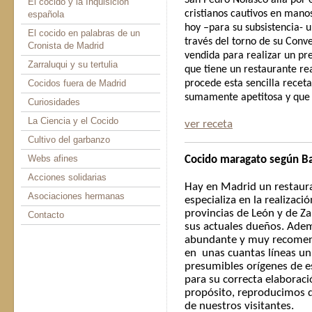
San Pedro Nolasco allá por e
El cocido y la Inquisición
cristianos cautivos en mano
española
hoy –para su subsistencia- 
El cocido en palabras de un
través del torno de su Conv
Cronista de Madrid
vendida para realizar un pr
Zarraluqui y su tertulia
que tiene un restaurante re
Cocidos fuera de Madrid
procede esta sencilla recet
sumamente apetitosa y que e
Curiosidades
La Ciencia y el Cocido
ver receta
Cultivo del garbanzo
Webs afines
Cocido maragato según B
Acciones solidarias
Hay en Madrid un restaur
Asociaciones hermanas
especializa en la realizac
provincias de León y de Z
Contacto
sus actuales dueños. Ade
abundante y muy recomenda
en unas cuantas líneas un 
presumibles orígenes de e
para su correcta elaborac
propósito, reproducimos di
de nuestros visitantes.