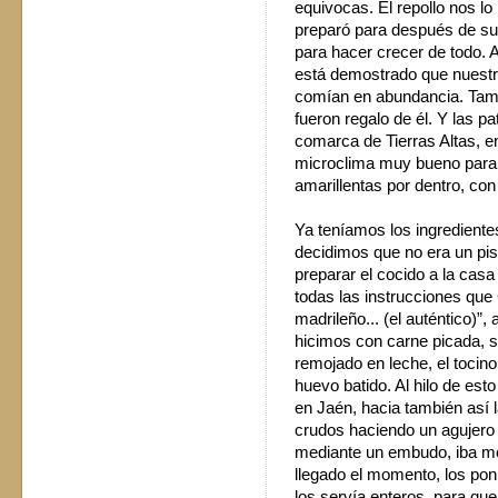
equivocas. El repollo nos lo
preparó para después de su
para hacer crecer de todo. A
está demostrado que nuestro
comían en abundancia. Tamb
fueron regalo de él. Y las pa
comarca de Tierras Altas, 
microclima muy bueno para e
amarillentas por dentro, con
Ya teníamos los ingrediente
decidimos que no era un pis
preparar el cocido a la cas
todas las instrucciones que 
madrileño... (el auténtico)”,
hicimos con carne picada, s
remojado en leche, el tocino, 
huevo batido. Al hilo de es
en Jaén, hacia también así 
crudos haciendo un agujero 
mediante un embudo, iba met
llegado el momento, los poní
los servía enteros, para que