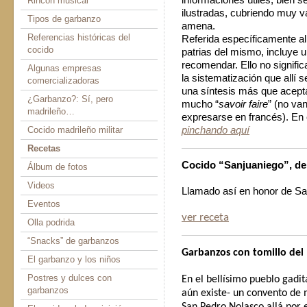
informaciones útiles, bien 
Rincón musical
ilustradas, cubriendo muy v
Tipos de garbanzo
amena.
Referencias históricas del
Referida específicamente al
cocido
patrias del mismo, incluye
recomendar. Ello no signifi
Algunas empresas
la sistematización que allí 
comercializadoras
una síntesis más que acep
¿Garbanzo?: Sí, pero
mucho “
savoir faire
” (no va
madrileño…
expresarse en francés). En 
Cocido madrileño militar
pinchando aquí
Recetas
Cocido “Sanjuaniego”, de 
Álbum de fotos
Videos
Llamado así en honor de Sa
Eventos
ver receta
Olla podrida
“Snacks” de garbanzos
Garbanzos con tomillo de
El garbanzo y los niños
Postres y dulces con
En el bellísimo pueblo gadit
garbanzos
aún existe- un convento de