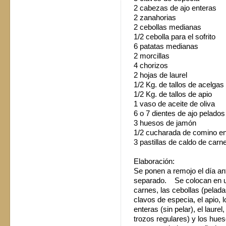
2 cabezas de ajo enteras
2 zanahorias
2 cebollas medianas
1/2 cebolla para el sofrito
6 patatas medianas
2 morcillas
4 chorizos
2 hojas de laurel
1/2 Kg. de tallos de acelg
1/2 Kg. de tallos de apio
1 vaso de aceite de oliva
6 o 7 dientes de ajo pelad
3 huesos de jamón
1/2 cucharada de comino 
3 pastillas de caldo de carn
Elaboración:
Se ponen a remojo el día ant
separado. Se colocan en una
carnes, las cebollas (pelada
clavos de especia, el apio, 
enteras (sin pelar), el laure
trozos regulares) y los hue