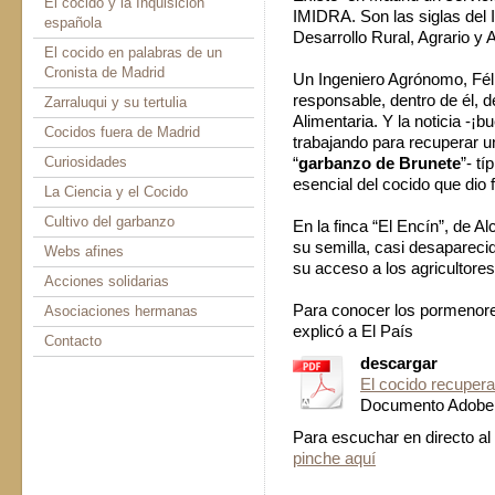
El cocido y la Inquisición
IMIDRA. Son las siglas del I
española
Desarrollo Rural, Agrario y A
El cocido en palabras de un
Cronista de Madrid
Un Ingeniero Agrónomo, Fél
responsable, dentro de él, 
Zarraluqui y su tertulia
Alimentaria. Y la noticia -¡b
Cocidos fuera de Madrid
trabajando para recuperar 
Curiosidades
“
garbanzo de Brunete
”- t
esencial del cocido que dio 
La Ciencia y el Cocido
Cultivo del garbanzo
En la finca “El Encín”, de A
su semilla, casi desaparecid
Webs afines
su acceso a los agricultores
Acciones solidarias
Para conocer los pormenores
Asociaciones hermanas
explicó a El País
Contacto
descargar
El cocido recuper
Documento Adobe 
Para escuchar en directo al 
pinche aquí