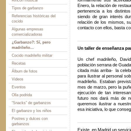
formalmente sus activida
Rincón musical
Enero, la relación de restau
Tipos de garbanzo
pertenencia a los distint
Referencias históricas del
siendo de gran interés dur
cocido
relación de los mismos, su
contacto con ellos, basta c
Algunas empresas
comercializadoras
¿Garbanzo?: Sí, pero
madrileño…
Un taller de enseñanza pa
Cocido madrileño militar
Un chef madrileño, Davi
Recetas
población serrana de Guada
citada más arriba- la celebr
Álbum de fotos
para ilustrar al personal s
Videos
madrileño. Estaban previs
Eventos
mes de marzo, pero la puñet
ejecución de tan intere
Olla podrida
futuro nos dará más de nu
“Snacks” de garbanzos
queremos ilustrar a nuest
esa iniciativa, lo que conse
El garbanzo y los niños
Postres y dulces con
garbanzos
Existe en Madrid un servici